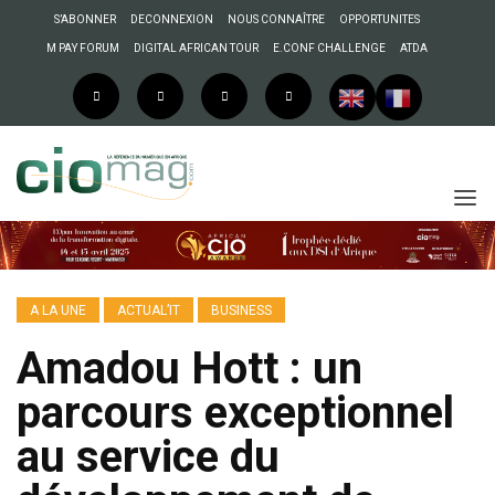
S’ABONNER
DECONNEXION
NOUS CONNAÎTRE
OPPORTUNITES
M PAY FORUM
DIGITAL AFRICAN TOUR
E.CONF CHALLENGE
ATDA
A LA UNE
ACTUAL’IT
BUSINESS
Amadou Hott : un
parcours exceptionnel
au service du