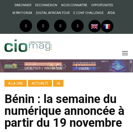
S’ABONNER
DECONNEXION
NOUS CONNAÎTRE
OPPORTUNITES
M PAY FORUM
DIGITAL AFRICAN TOUR
E.CONF CHALLENGE
ATDA
A LA UNE
ACTUAL’IT
IA
Bénin : la semaine du
numérique annoncée à
partir du 19 novembre