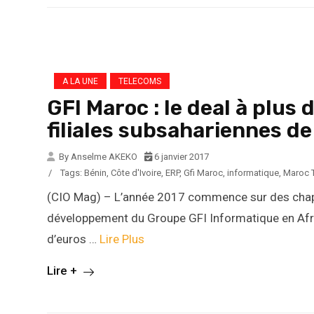
A LA UNE
TELECOMS
GFI Maroc : le deal à plus 
filiales subsahariennes d
By Anselme AKEKO
6 janvier 2017
/
Tags:
Bénin
,
Côte d'Ivoire
,
ERP
,
Gfi Maroc
,
informatique
,
Maroc 
(CIO Mag) – L’année 2017 commence sur des chape
développement du Groupe GFI Informatique en Afriq
d’euros …
Lire Plus
Lire +