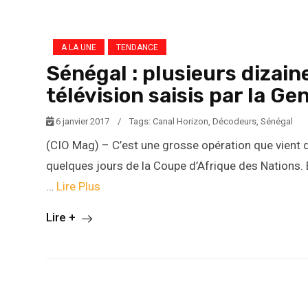
A LA UNE
TENDANCE
Sénégal : plusieurs dizai
télévision saisis par la G
6 janvier 2017
/
Tags:
Canal Horizon
,
Décodeurs
,
Sénégal
(CIO Mag) – C’est une grosse opération que vient d
quelques jours de la Coupe d’Afrique des Nations. E
…
Lire Plus
Lire +