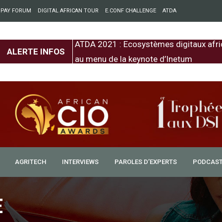
 PAY FORUM
DIGITAL AFRICAN TOUR
E.CONF CHALLENGE
ATDA
entre l’Europe et
ATDA 2021 : Ecosystèmes digitaux afri
ALERTE INFOS
au menu de la keynote d’Inetum
AGRITECH
INTERVIEWS
PAROLES D’EXPERTS
PODCAS
ée du décollage numérique
E
 chargée en termes de programmes majeurs dans le