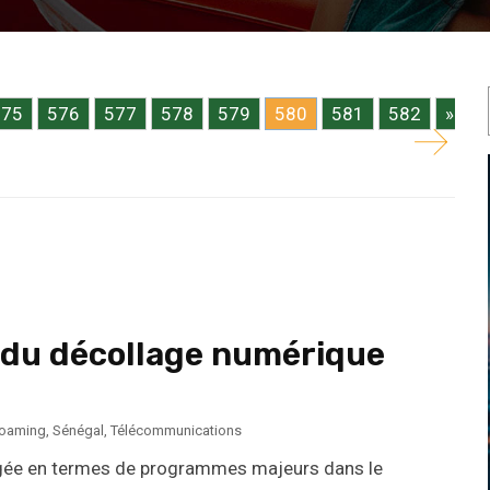
sagers des TIC (Asutic). L’organisation dirigée par
575
576
577
578
579
580
581
582
»
e du décollage numérique
oaming
,
Sénégal
,
Télécommunications
argée en termes de programmes majeurs dans le