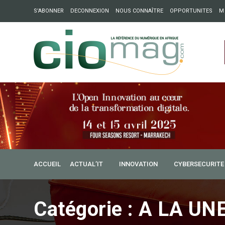
S’ABONNER
DECONNEXION
NOUS CONNAÎTRE
OPPORTUNITES
M
ation : Partech Shaker lance Chapter54 pour créer des ponts 
ique
9 janvier 2017
ACCUEIL
ACTUAL’IT
INNOVATION
CYBERSECURITE
Sénégal : 2017, une ann
selon l’Asutic
Catégorie :
A LA UN
(CIO Mag) – Cette année n’a jamais été aussi