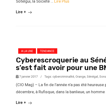
Sotelgui, la Société …
Lire Plus
Lire +
A LA UNE
TENDANCE
Cyberescroquerie au Sénég
s’est fait avoir pour une
7 janvier 2017
/
Tags:
cybercriminalité
,
Orange
,
Sénégal
,
Sona
(CIO Mag) – La fin de l’année n’a pas été heureuse 
décembre, à Rufisque, dans la banlieue, un homme s
Lire +