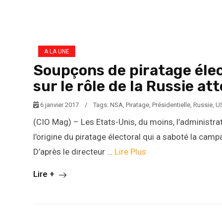
A LA UNE
Soupçons de piratage élec
sur le rôle de la Russie a
6 janvier 2017
/
Tags:
NSA
,
Piratage
,
Présidentielle
,
Russie
,
U
(CIO Mag) – Les Etats-Unis, du moins, l’administra
l’origine du piratage électoral qui a saboté la cam
D’après le directeur …
Lire Plus
Lire +