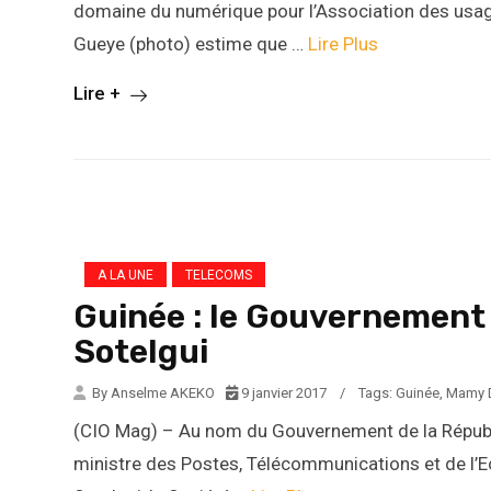
domaine du numérique pour l’Association des usage
Gueye (photo) estime que …
Lire Plus
Lire +
A LA UNE
TELECOMS
Guinée : le Gouvernement 
Sotelgui
By Anselme AKEKO
9 janvier 2017
/
Tags:
Guinée
,
Mamy 
(CIO Mag) – Au nom du Gouvernement de la Répub
ministre des Postes, Télécommunications et de l’