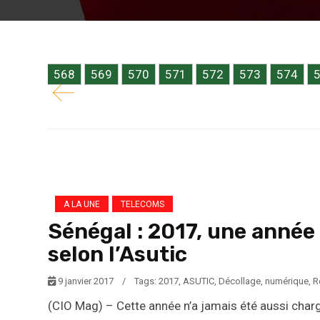
domaine du numérique pour l’Association des u
Ndiaga Gueye (photo) estime que...
6
567
568
569
570
571
572
573
574
A LA UNE
TELECOMS
Sénégal : 2017, une anné
selon l’Asutic
9 janvier 2017
/
Tags:
2017
,
ASUTIC
,
Décollage
,
numérique
,
R
(CIO Mag) – Cette année n’a jamais été aussi ch