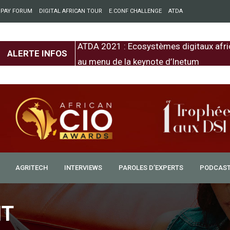
 PAY FORUM
DIGITAL AFRICAN TOUR
E.CONF CHALLENGE
ATDA
entre l’Europe et
ATDA 2021 : Ecosystèmes digitaux afri
ALERTE INFOS
au menu de la keynote d’Inetum
AGRITECH
INTERVIEWS
PAROLES D’EXPERTS
PODCAS
IT