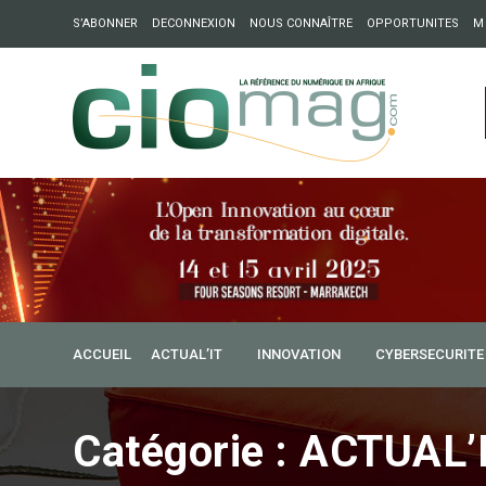
S’ABONNER
DECONNEXION
NOUS CONNAÎTRE
OPPORTUNITES
M
ation : Partech Shaker lance Chapter54 pour créer des ponts 
ique
ACCUEIL
ACTUAL’IT
INNOVATION
CYBERSECURITE
Catégorie :
ACTUAL’