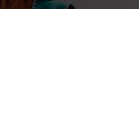
17 avril 2025
La Rédaction
Au GITEX Africa 2025, Huawei 
engagement stratégique pour u
numérique et intelligent en Af