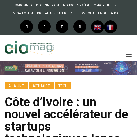
S’ABONNER
DECONNEXION
NOUS CONNAÎTRE
OPPORTUNITES
M PAY FORUM
DIGITAL AFRICAN TOUR
E.CONF CHALLENGE
ATDA
A LA UNE
ACTUAL’IT
TECH
Côte d’Ivoire : un
nouvel accélérateur de
startups