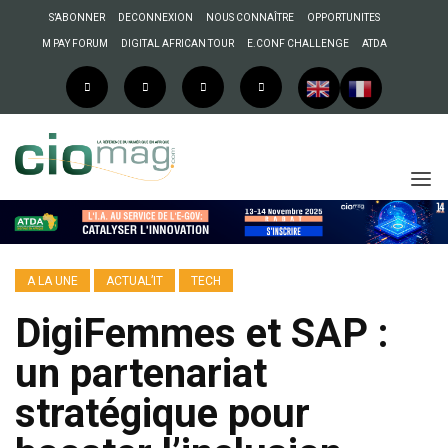
S’ABONNER
DECONNEXION
NOUS CONNAÎTRE
OPPORTUNITES
M PAY FORUM
DIGITAL AFRICAN TOUR
E.CONF CHALLENGE
ATDA
A LA UNE
ACTUAL’IT
TECH
DigiFemmes et SAP :
un partenariat
stratégique pour