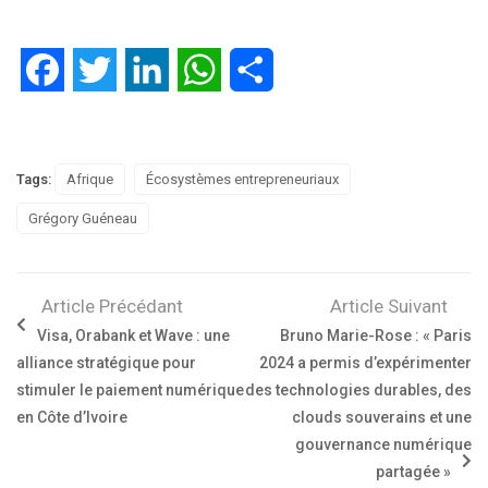
Facebook
Twitter
LinkedIn
WhatsApp
Partager
Tags:
Afrique
Écosystèmes entrepreneuriaux
Grégory Guéneau
Article Précédant
Article Suivant
Visa, Orabank et Wave : une
Bruno Marie-Rose : « Paris
alliance stratégique pour
2024 a permis d’expérimenter
stimuler le paiement numérique
des technologies durables, des
en Côte d’Ivoire
clouds souverains et une
gouvernance numérique
partagée »