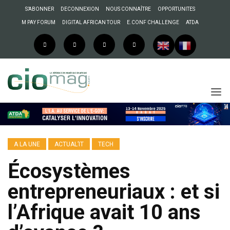
S’ABONNER
DECONNEXION
NOUS CONNAÎTRE
OPPORTUNITES
M PAY FORUM
DIGITAL AFRICAN TOUR
E.CONF CHALLENGE
ATDA
A LA UNE
ACTUAL’IT
TECH
Écosystèmes
entrepreneuriaux : et si
l’Afrique avait 10 ans