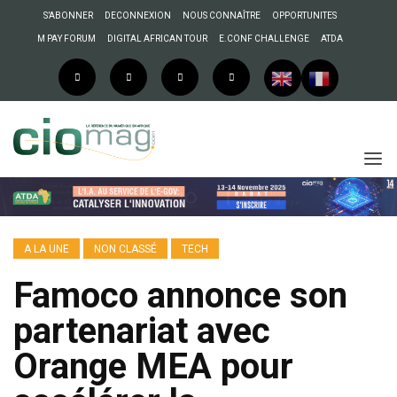
S’ABONNER
DECONNEXION
NOUS CONNAÎTRE
OPPORTUNITES
M PAY FORUM
DIGITAL AFRICAN TOUR
E.CONF CHALLENGE
ATDA
A LA UNE
NON CLASSÉ
TECH
Famoco annonce son
partenariat avec
Orange MEA pour