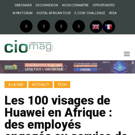
S’ABONNER
DECONNEXION
NOUS CONNAÎTRE
OPPORTUNITES
M PAY FORUM
DIGITAL AFRICAN TOUR
E.CONF CHALLENGE
ATDA
A LA UNE
ACTUAL’IT
TECH
Les 100 visages de
Huawei en Afrique :
des employés