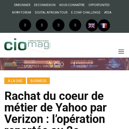
S’ABONNER
DECONNEXION
NOUS CONNAÎTRE
OPPORTUNITES
M PAY FORUM
DIGITAL AFRICAN TOUR
E.CONF CHALLENGE
ATDA
A LA UNE
BUSINESS
Rachat du coeur de
métier de Yahoo par
Verizon : l’opération