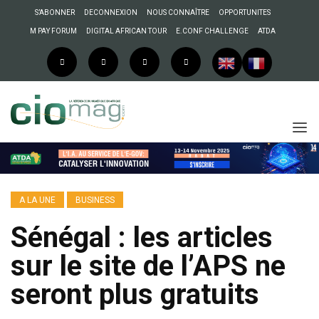
S’ABONNER
DECONNEXION
NOUS CONNAÎTRE
OPPORTUNITES
M PAY FORUM
DIGITAL AFRICAN TOUR
E.CONF CHALLENGE
ATDA
A LA UNE
BUSINESS
Sénégal : les articles
sur le site de l’APS ne
seront plus gratuits