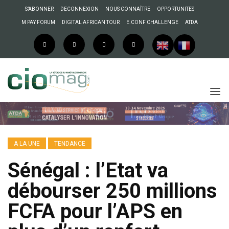
S’ABONNER
DECONNEXION
NOUS CONNAÎTRE
OPPORTUNITES
M PAY FORUM
DIGITAL AFRICAN TOUR
E.CONF CHALLENGE
ATDA
A LA UNE
TENDANCE
Sénégal : l’Etat va
débourser 250 millions
FCFA pour l’APS en