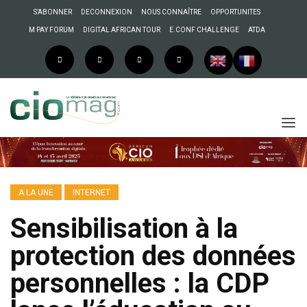
S’ABONNER
DECONNEXION
NOUS CONNAÎTRE
OPPORTUNITES
M PAY FORUM
DIGITAL AFRICAN TOUR
E.CONF CHALLENGE
ATDA
A LA UNE
INTERNET
Sensibilisation à la
protection des données
personnelles : la CDP