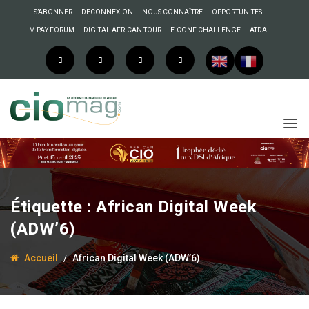
S’ABONNER
DECONNEXION
NOUS CONNAÎTRE
OPPORTUNITES
M PAY FORUM
DIGITAL AFRICAN TOUR
E.CONF CHALLENGE
ATDA
Étiquette :
African Digital Week
(ADW’6)
Accueil
African Digital Week (ADW’6)