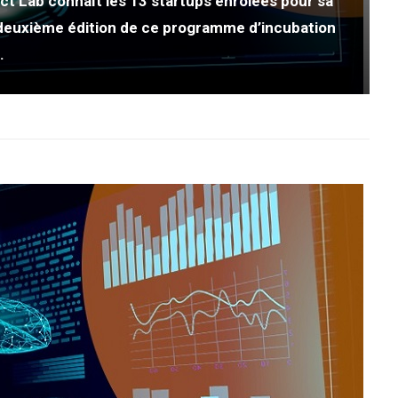
ct Lab connaît les 13 startups enrôlées pour sa
a deuxième édition de ce programme d’incubation
.