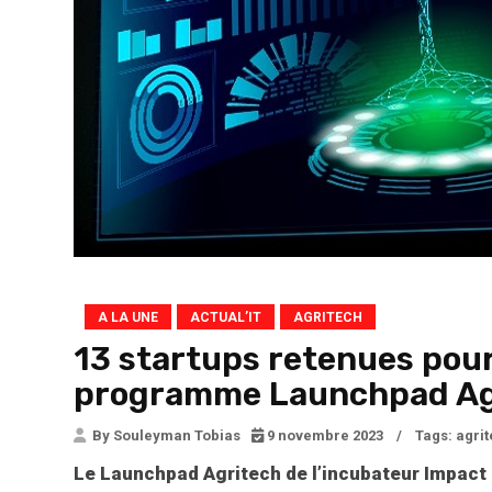
A LA UNE
ACTUAL’IT
AGRITECH
13 startups retenues pour
programme Launchpad Agr
By Souleyman Tobias
9 novembre 2023
/
Tags:
agrit
Le Launchpad Agritech de l’incubateur Impact 