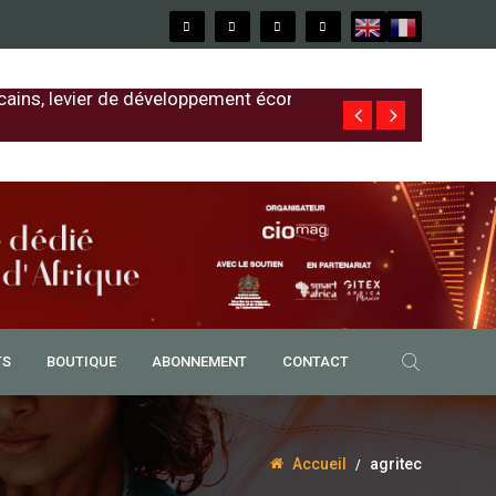
cains, levier de développement économique
Free au Sénég
TS
BOUTIQUE
ABONNEMENT
CONTACT
Accueil
agritec