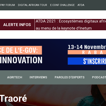
 PAY FORUM
DIGITAL AFRICAN TOUR
E.CONF CHALLENGE
ATDA
entre l’Europe et
ATDA 2021 : Ecosystèmes digitaux afri
ALERTE INFOS
au menu de la keynote d’Inetum
AGRITECH
INTERVIEWS
PAROLES D’EXPERTS
PODCAS
e condamné à deux mois
ion sur Facebook
Traoré