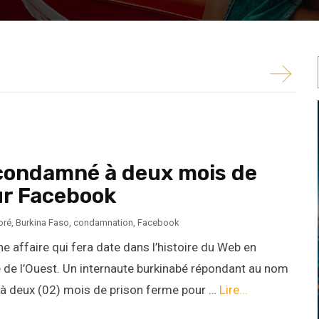
dans l’histoire du Web en Afrique de l’Ouest. Un
au nom d’Alassane Traoré, dit...
condamné à deux mois de
ur Facebook
oré
,
Burkina Faso
,
condamnation
,
Facebook
ne affaire qui fera date dans l’histoire du Web en
 de l’Ouest. Un internaute burkinabé répondant au nom
 à deux (02) mois de prison ferme pour …
Lire...