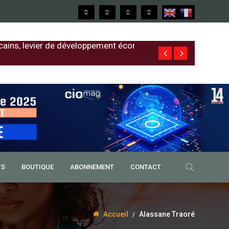
cains, levier de développement économique
Free au Sénég
TS
BOUTIQUE
ABONNEMENT
CONTACT
Accueil
Alassane Traoré