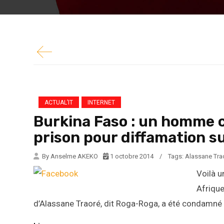
Voilà une affaire qui fera date 
internaute burkinabé répondant 
ACTUAL’IT
INTERNET
Burkina Faso : un homme 
prison pour diffamation s
By Anselme AKEKO
1 octobre 2014
/
Tags:
Alassane Tra
Voilà u
Afrique
d’Alassane Traoré, dit Roga-Roga, a été condamné