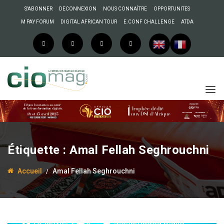
S’ABONNER
DECONNEXION
NOUS CONNAÎTRE
OPPORTUNITES
M PAY FORUM
DIGITAL AFRICAN TOUR
E.CONF CHALLENGE
ATDA
Étiquette :
Amal Fellah Seghrouchni
Accueil
Amal Fellah Seghrouchni
13 janvier 2026
Mohamadou Diallo