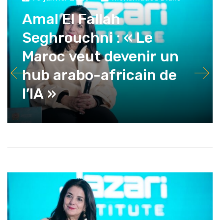
Amal El Fallah
Seghrouchni : « Le
Maroc veut devenir un
hub arabo-africain de
l’IA »