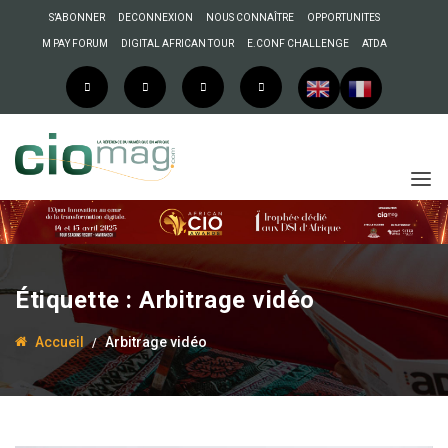
S’ABONNER
DECONNEXION
NOUS CONNAÎTRE
OPPORTUNITES
M PAY FORUM
DIGITAL AFRICAN TOUR
E.CONF CHALLENGE
ATDA
Étiquette :
Arbitrage vidéo
Accueil
Arbitrage vidéo