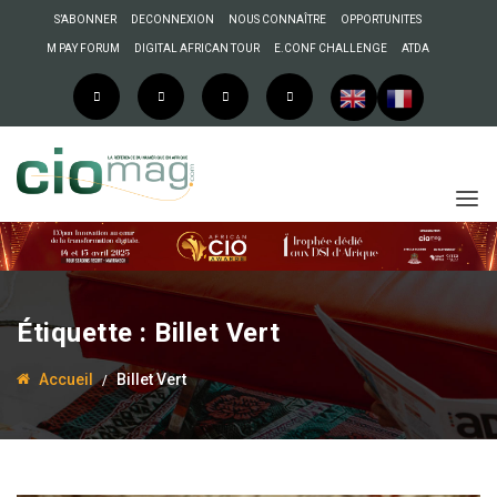
S’ABONNER
DECONNEXION
NOUS CONNAÎTRE
OPPORTUNITES
M PAY FORUM
DIGITAL AFRICAN TOUR
E.CONF CHALLENGE
ATDA
Étiquette :
Billet Vert
Accueil
Billet Vert
23 janvier 2018