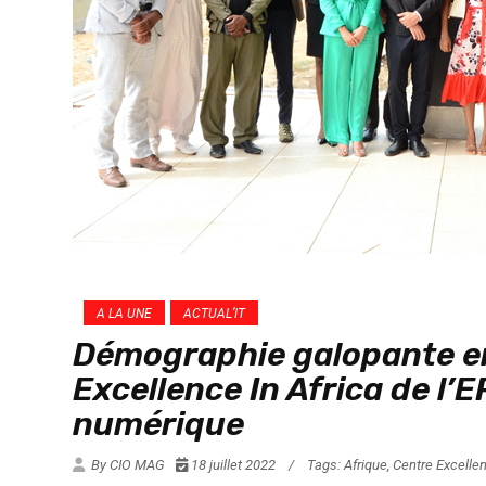
A LA UNE
ACTUAL’IT
Démographie galopante en 
Excellence In Africa de l’E
numérique
By CIO MAG
18 juillet 2022
/
Tags:
Afrique
,
Centre Excellen