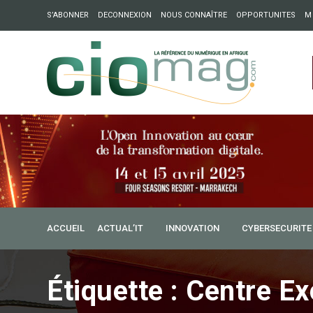
S’ABONNER
DECONNEXION
NOUS CONNAÎTRE
OPPORTUNITES
M
ation : Partech Shaker lance Chapter54 pour créer des ponts 
ique
ACCUEIL
ACTUAL’IT
INNOVATION
CYBERSECURITE
Étiquette :
Centre Ex