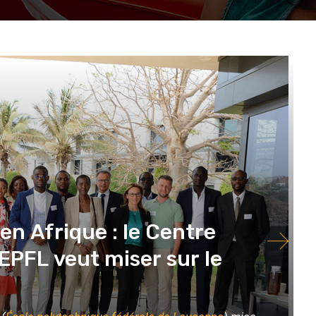
n Afrique : le Centre
’EPFL veut miser sur le