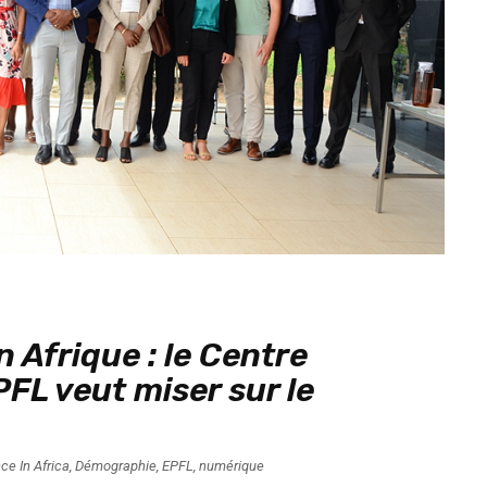
Afrique : le Centre
PFL veut miser sur le
ce In Africa
,
Démographie
,
EPFL
,
numérique