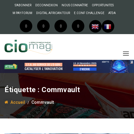
S’ABONNER
DECONNEXION
NOUS CONNAÎTRE
OPPORTUNITES
M PAY FORUM
DIGITAL AFRICAN TOUR
E.CONF CHALLENGE
ATDA
Étiquette :
Commvault
Accueil
Commvault