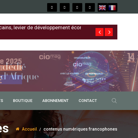
cains, levier de développement économique
Free au Sénég
TS
BOUTIQUE
ABONNEMENT
CONTACT
es
Accueil
contenus numériques francophones