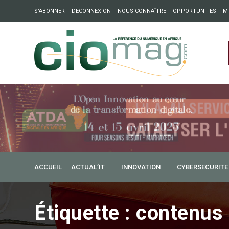
S’ABONNER
DECONNEXION
NOUS CONNAÎTRE
OPPORTUNITES
M
ation : Partech Shaker lance Chapter54 pour créer des ponts 
ique
ACCUEIL
ACTUAL’IT
INNOVATION
CYBERSECURITE
Étiquette :
contenus