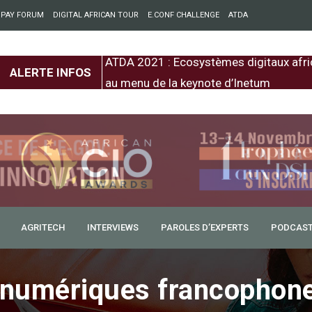
 PAY FORUM
DIGITAL AFRICAN TOUR
E.CONF CHALLENGE
ATDA
entre l’Europe et
ATDA 2021 : Ecosystèmes digitaux afri
ALERTE INFOS
au menu de la keynote d’Inetum
AGRITECH
INTERVIEWS
PAROLES D’EXPERTS
PODCAS
 numériques francophon