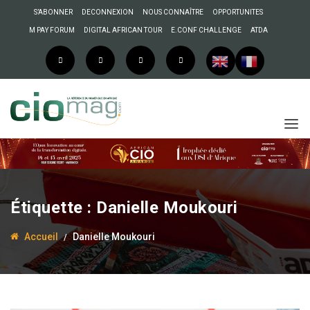
S’ABONNER
DECONNEXION
NOUS CONNAÎTRE
OPPORTUNITES
M PAY FORUM
DIGITAL AFRICAN TOUR
E.CONF CHALLENGE
ATDA
Étiquette :
Danielle Moukouri
Accueil
Danielle Moukouri