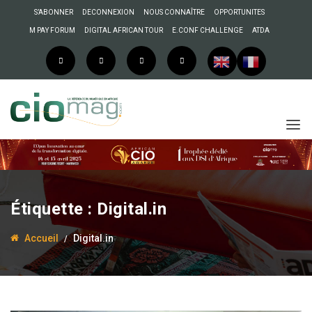
S’ABONNER
DECONNEXION
NOUS CONNAÎTRE
OPPORTUNITES
M PAY FORUM
DIGITAL AFRICAN TOUR
E.CONF CHALLENGE
ATDA
Étiquette :
Digital.in
Accueil
Digital.in