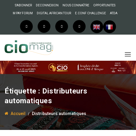
S’ABONNER
DECONNEXION
NOUS CONNAÎTRE
OPPORTUNITES
M PAY FORUM
DIGITAL AFRICAN TOUR
E.CONF CHALLENGE
ATDA
Étiquette :
Distributeurs
automatiques
Accueil
Distributeurs automatiques
27 mai 2026
Anselme AKEKO