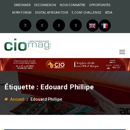
S’ABONNER
DECONNEXION
NOUS CONNAÎTRE
OPPORTUNITES
M PAY FORUM
DIGITAL AFRICAN TOUR
E.CONF CHALLENGE
ATDA
Étiquette :
Edouard Phillipe
Accueil
Edouard Phillipe
22 janvier 2018