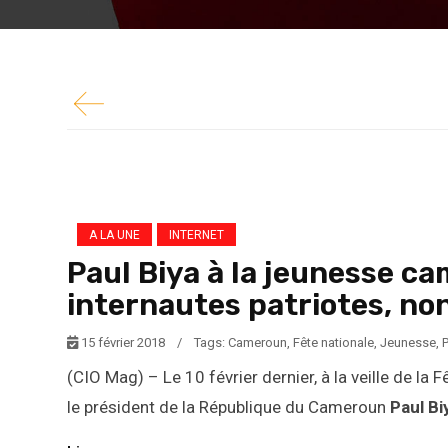
(CIO Mag) – Le 10 février dernier, à la veille d
11 février, le président de la République du C
A LA UNE
INTERNET
Paul Biya à la jeunesse ca
internautes patriotes, non
15 février 2018
/
Tags:
Cameroun
,
Fête nationale
,
Jeunesse
,
P
(CIO Mag) – Le 10 février dernier, à la veille de la
le président de la République du Cameroun
Paul Bi