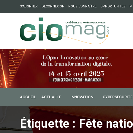
S’ABONNER
DECONNEXION
NOUS CONNAÎTRE
OPPORTUNITES
M
ation : Partech Shaker lance Chapter54 pour créer des ponts 
ique
15 février 2018
ACCUEIL
ACTUAL’IT
INNOVATION
CYBERSECURITE
Paul Biya à la jeunesse 
internautes patriotes, no
Étiquette :
Fête nati