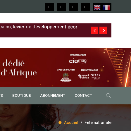
cains, levier de développement économique
Free au Sénég
TS
BOUTIQUE
ABONNEMENT
CONTACT
Accueil
Fête nationale