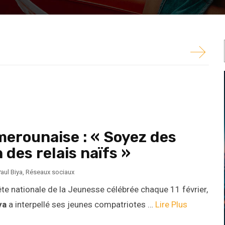
e la Fête nationale de la Jeunesse célébrée chaque
ameroun
Paul Biya
a interpellé ses jeunes...
merounaise : « Soyez des
 des relais naïfs »
aul Biya
,
Réseaux sociaux
 Fête nationale de la Jeunesse célébrée chaque 11 février,
ya
a interpellé ses jeunes compatriotes …
Lire Plus