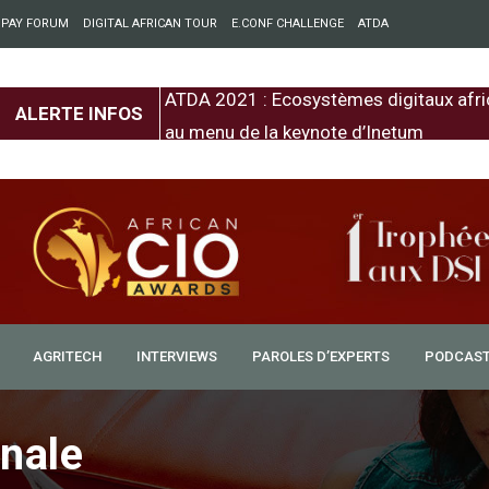
 PAY FORUM
DIGITAL AFRICAN TOUR
E.CONF CHALLENGE
ATDA
entre l’Europe et
ATDA 2021 : Ecosystèmes digitaux afri
ALERTE INFOS
au menu de la keynote d’Inetum
AGRITECH
INTERVIEWS
PAROLES D’EXPERTS
PODCAS
camerounaise : « Soyez des
n des relais naïfs »
onale