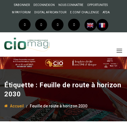
S’ABONNER
DECONNEXION
NOUS CONNAÎTRE
OPPORTUNITES
M PAY FORUM
DIGITAL AFRICAN TOUR
E.CONF CHALLENGE
ATDA
Étiquette :
Feuille de route à horizon
2030
24 novembre 2025
CIO MAG
Accueil
Feuille de route à horizon 2030
L’Agence de
Développement du