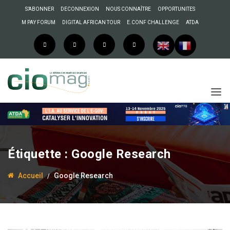
S’ABONNER
DECONNEXION
NOUS CONNAÎTRE
OPPORTUNITES
M PAY FORUM
DIGITAL AFRICAN TOUR
E.CONF CHALLENGE
ATDA
Étiquette :
Google Research
Accueil
Google Research
21 juin 2024
Enock Bulonza