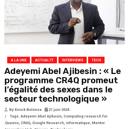
A LA UNE
ACTUAL’IT
INTERVIEWS
TECH
Adeyemi Abel Ajibesin : « Le
programme CR4Q promeut
l’égalité des sexes dans le
secteur technologique »
By Enock Bulonza
21 juin 2024
/
Tags:
Adeyemi Abel Ajibesin
,
Computing research for
Queens
,
CR4Q
,
Google Research
,
informatique
,
Mentor