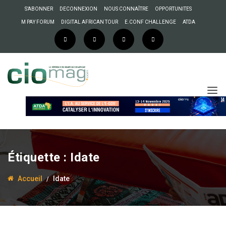
S’ABONNER
DECONNEXION
NOUS CONNAÎTRE
OPPORTUNITES
M PAY FORUM
DIGITAL AFRICAN TOUR
E.CONF CHALLENGE
ATDA
Étiquette :
Idate
Accueil
Idate