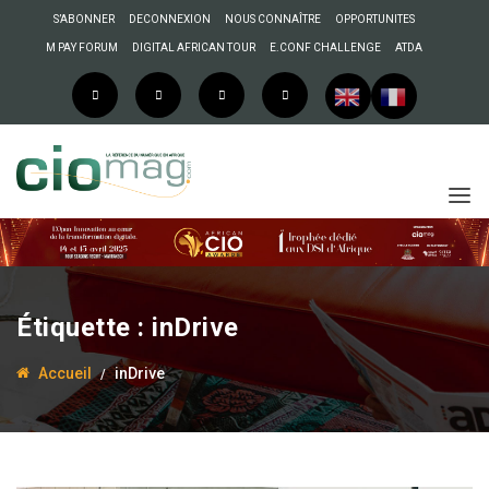
S’ABONNER
DECONNEXION
NOUS CONNAÎTRE
OPPORTUNITES
M PAY FORUM
DIGITAL AFRICAN TOUR
E.CONF CHALLENGE
ATDA
Étiquette :
inDrive
Accueil
inDrive