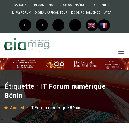
S’ABONNER
DECONNEXION
NOUS CONNAÎTRE
OPPORTUNITES
M PAY FORUM
DIGITAL AFRICAN TOUR
E.CONF CHALLENGE
ATDA
Étiquette :
IT Forum numérique
Bénin
Accueil
IT Forum numérique Bénin