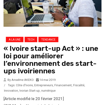
A LA UNE
TECH
TENDANCE
« Ivoire start-up Act » : une
loi pour améliorer
l’environnement des start-
ups ivoiriennes
By Anselme AKEKO
14 mai 2019
/
Tags:
Côte d'Ivoire
,
Entrepreneurs
,
Financement
,
Fiscalité
,
Innovation
,
Ivorian Start-up
,
numérique
[Article modifié le 20 février 2021]