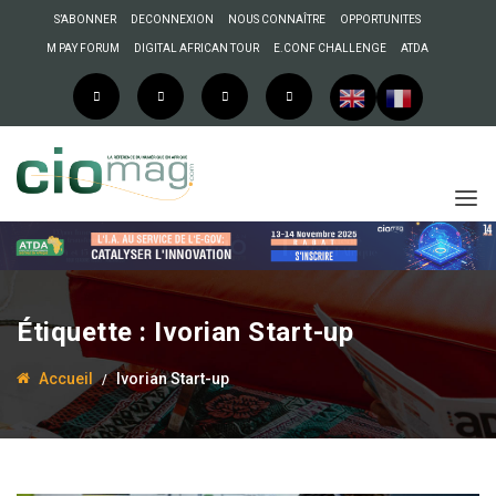
S’ABONNER
DECONNEXION
NOUS CONNAÎTRE
OPPORTUNITES
M PAY FORUM
DIGITAL AFRICAN TOUR
E.CONF CHALLENGE
ATDA
Étiquette :
Ivorian Start-up
Accueil
Ivorian Start-up