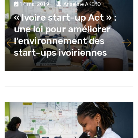
14 mai 2019
Anselme AKEKO
« Ivoire start-up Act » :
une loi pour améliorer
l’environnement des
start-ups ivoiriennes