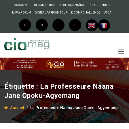
S’ABONNER
DECONNEXION
NOUS CONNAÎTRE
OPPORTUNITES
M PAY FORUM
DIGITAL AFRICAN TOUR
E.CONF CHALLENGE
ATDA
Étiquette :
La Professeure Naana
Jane Opoku-Agyemang
Accueil
La Professeure Naana Jane Opoku-Agyemang