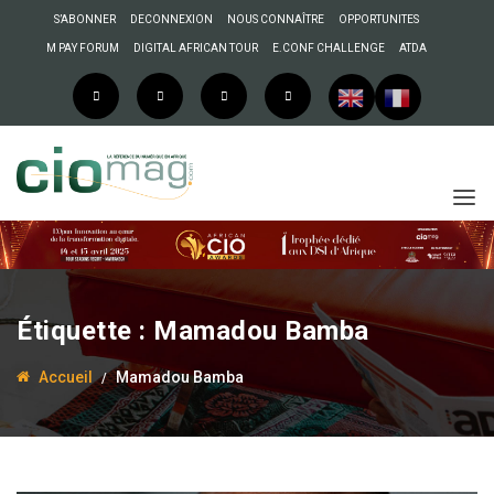
S’ABONNER
DECONNEXION
NOUS CONNAÎTRE
OPPORTUNITES
M PAY FORUM
DIGITAL AFRICAN TOUR
E.CONF CHALLENGE
ATDA
Étiquette :
Mamadou Bamba
Accueil
Mamadou Bamba