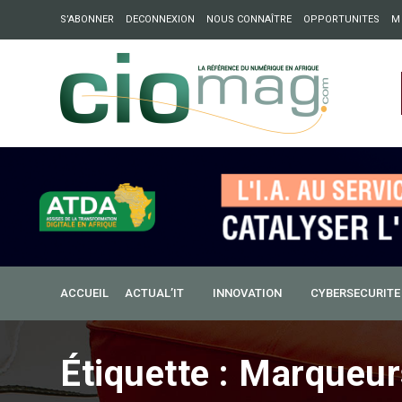
S’ABONNER
DECONNEXION
NOUS CONNAÎTRE
OPPORTUNITES
M
ation : Partech Shaker lance Chapter54 pour créer des ponts 
ique
ACCUEIL
ACTUAL’IT
INNOVATION
CYBERSECURITE
Étiquette :
Marqueurs