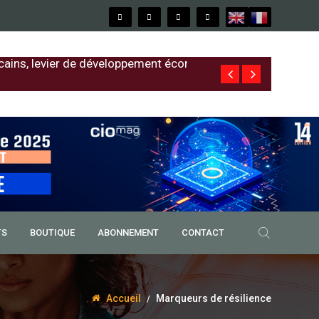
cains, levier de développement économique
Free au Sénég
TS
BOUTIQUE
ABONNEMENT
CONTACT
Accueil
Marqueurs de résilience