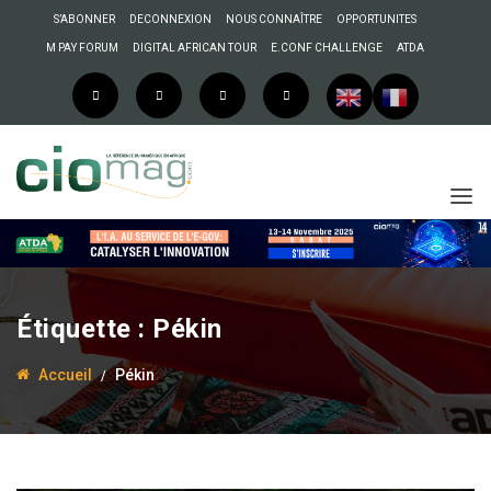
S’ABONNER
DECONNEXION
NOUS CONNAÎTRE
OPPORTUNITES
M PAY FORUM
DIGITAL AFRICAN TOUR
E.CONF CHALLENGE
ATDA
Étiquette :
Pékin
Accueil
Pékin