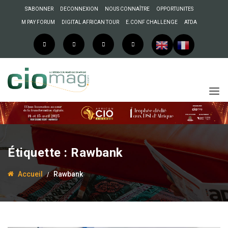
S’ABONNER
DECONNEXION
NOUS CONNAÎTRE
OPPORTUNITES
M PAY FORUM
DIGITAL AFRICAN TOUR
E.CONF CHALLENGE
ATDA
Étiquette :
Rawbank
Accueil
Rawbank
10 juin 2025
Enock Bulonza
RDC : Rawbank, Ovation,