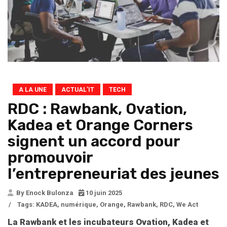
A LA UNE
ACTUAL’IT
TECH
RDC : Rawbank, Ovation,
Kadea et Orange Corners
signent un accord pour
promouvoir
l’entrepreneuriat des jeunes
By Enock Bulonza
10 juin 2025
/
Tags:
KADEA
,
numérique
,
Orange
,
Rawbank
,
RDC
,
We Act
La Rawbank
et les incubateurs Ovation, Kadea et