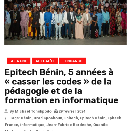
A LA UNE
ACTUAL’IT
TENDANCE
Epitech Bénin, 5 années à
« casser les codes » de la
pédagogie et de la
formation en informatique
By Michaël Tchokpodo
29 février 2024
/
Tags:
Bénin
,
Brad Kpoahoun
,
Epitech
,
Epitech Bénin
,
Epitech
France
,
informatique
,
Jean-Fabrice Bardeche
,
Ouanilo