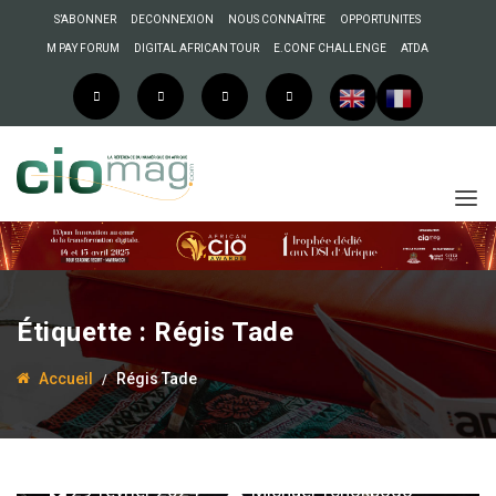
S’ABONNER
DECONNEXION
NOUS CONNAÎTRE
OPPORTUNITES
M PAY FORUM
DIGITAL AFRICAN TOUR
E.CONF CHALLENGE
ATDA
Étiquette :
Régis Tade
Accueil
Régis Tade
29 février 2024
Michaël Tchokpodo