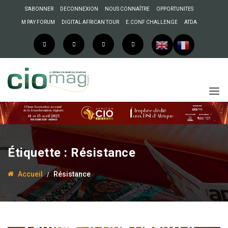
S’ABONNER
DECONNEXION
NOUS CONNAÎTRE
OPPORTUNITES
M PAY FORUM
DIGITAL AFRICAN TOUR
E.CONF CHALLENGE
ATDA
Étiquette :
Résistance
Accueil
Résistance
29 février 2020
La Rédaction
Zambie : « One Health »,