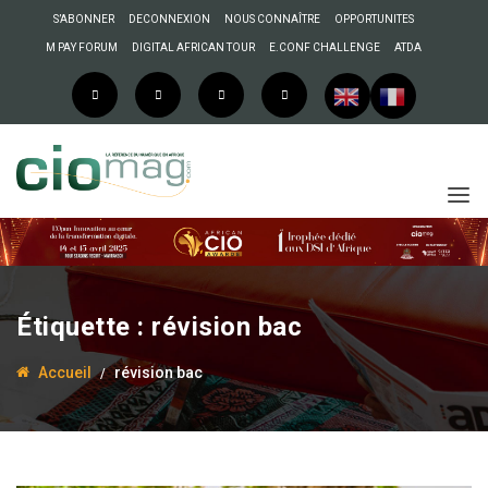
S’ABONNER
DECONNEXION
NOUS CONNAÎTRE
OPPORTUNITES
M PAY FORUM
DIGITAL AFRICAN TOUR
E.CONF CHALLENGE
ATDA
Étiquette :
révision bac
Accueil
révision bac