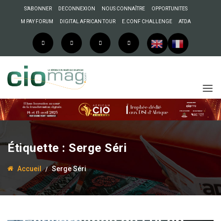
S’ABONNER
DECONNEXION
NOUS CONNAÎTRE
OPPORTUNITES
M PAY FORUM
DIGITAL AFRICAN TOUR
E.CONF CHALLENGE
ATDA
Étiquette :
Serge Séri
Accueil
Serge Séri
12 novembre 2025
Anselme AKEKO