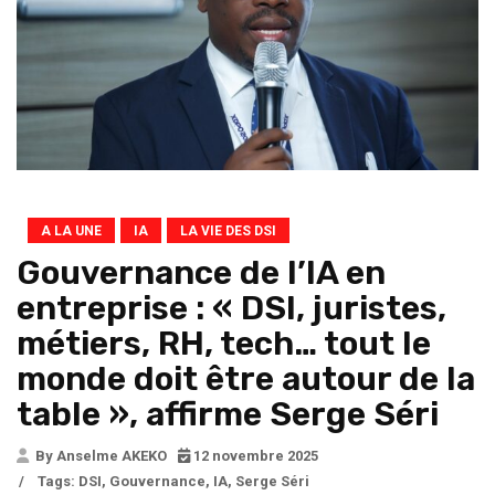
A LA UNE
IA
LA VIE DES DSI
Gouvernance de l’IA en
entreprise : « DSI, juristes,
métiers, RH, tech… tout le
monde doit être autour de la
table », affirme Serge Séri
By Anselme AKEKO
12 novembre 2025
/
Tags:
DSI
,
Gouvernance
,
IA
,
Serge Séri