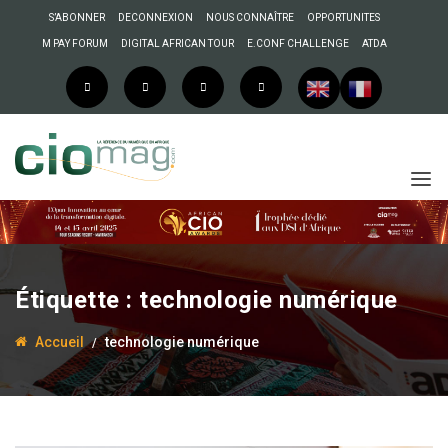
S’ABONNER
DECONNEXION
NOUS CONNAÎTRE
OPPORTUNITES
M PAY FORUM
DIGITAL AFRICAN TOUR
E.CONF CHALLENGE
ATDA
Étiquette :
technologie numérique
Accueil
technologie numérique