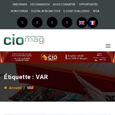
S’ABONNER
DECONNEXION
NOUS CONNAÎTRE
OPPORTUNITES
M PAY FORUM
DIGITAL AFRICAN TOUR
E.CONF CHALLENGE
ATDA
Étiquette :
VAR
Accueil
VAR