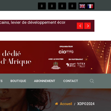
cains, levier de développement économique
Free au Sénég
TS
BOUTIQUE
ABONNEMENT
CONTACT
Accueil
XDPO2024