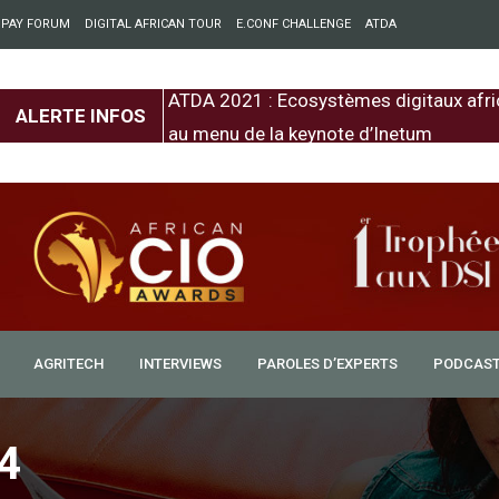
 PAY FORUM
DIGITAL AFRICAN TOUR
E.CONF CHALLENGE
ATDA
entre l’Europe et
ATDA 2021 : Ecosystèmes digitaux afri
ALERTE INFOS
au menu de la keynote d’Inetum
AGRITECH
INTERVIEWS
PAROLES D’EXPERTS
PODCAS
4