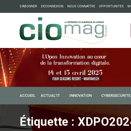
S’ABONNER
DECONNEXION
NOUS CONNAÎTRE
OPPORTUNITES
M
ation : Partech Shaker lance Chapter54 pour créer des ponts 
ique
ACCUEIL
ACTUAL’IT
INNOVATION
CYBERSECURITE
Étiquette :
XDPO202