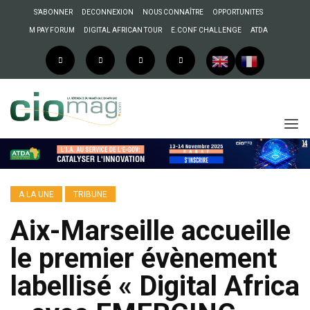
S’ABONNER
DECONNEXION
NOUS CONNAÎTRE
OPPORTUNITES
M PAY FORUM
DIGITAL AFRICAN TOUR
E.CONF CHALLENGE
ATDA
A LA UNE
TRIBUNE
Aix-Marseille accueille
le premier évènement
labellisé « Digital Africa