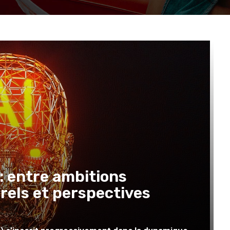
: entre ambitions
urels et perspectives