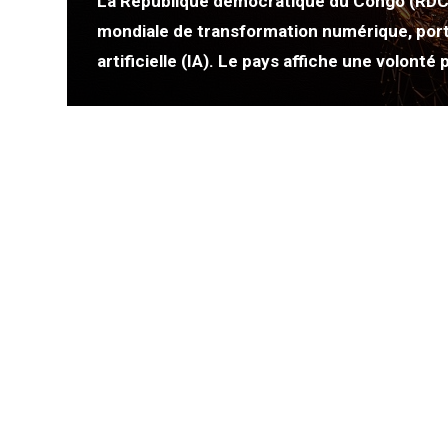
age
La République démocratique du Congo (RDC)
 par
mondiale de transformation numérique, porté
artificielle (IA). Le pays affiche une volonté 
un