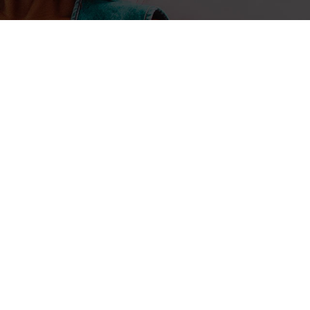
10 juin 2026
Enock Bulonza
RDC : le mobile money, levier de
financière