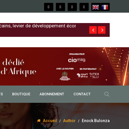
cains, levier de développement économique
Free au Sénég
TS
BOUTIQUE
ABONNEMENT
CONTACT
Accueil
Author
Enock Bulonza