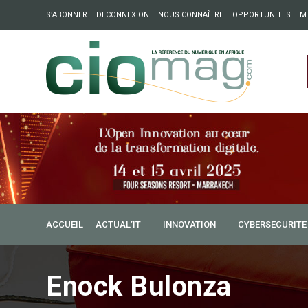
S’ABONNER
DECONNEXION
NOUS CONNAÎTRE
OPPORTUNITES
M
ation : Partech Shaker lance Chapter54 pour créer des ponts 
ique
ACCUEIL
ACTUAL’IT
INNOVATION
CYBERSECURITE
Enock Bulonza