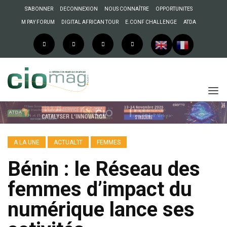
S’ABONNER
DECONNEXION
NOUS CONNAÎTRE
OPPORTUNITES
M PAY FORUM
DIGITAL AFRICAN TOUR
E.CONF CHALLENGE
ATDA
A LA UNE
ACTUAL’IT
FEMMES
Bénin : le Réseau des
femmes d’impact du
numérique lance ses