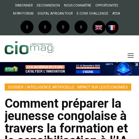
S’ABONNER
DECONNEXION
NOUS CONNAÎTRE
OPPORTUNITES
M PAY FORUM
DIGITAL AFRICAN TOUR
E.CONF CHALLENGE
ATDA
DOSSIER / INTELLIGENCE ARTIFICIELLE : IMPACT SUR LES ÉCONOMIES
Comment préparer la
jeunesse congolaise à
travers la formation et