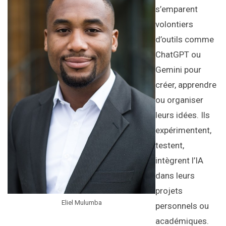
s’emparent
volontiers
d’outils comme
ChatGPT ou
Gemini pour
créer, apprendre
ou organiser
leurs idées. Ils
expérimentent,
testent,
intègrent l’IA
dans leurs
projets
Eliel Mulumba
personnels ou
académiques.