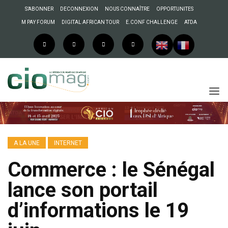
S’ABONNER
DECONNEXION
NOUS CONNAÎTRE
OPPORTUNITES
M PAY FORUM
DIGITAL AFRICAN TOUR
E.CONF CHALLENGE
ATDA
A LA UNE
INTERNET
Commerce : le Sénégal
lance son portail
d’informations le 19